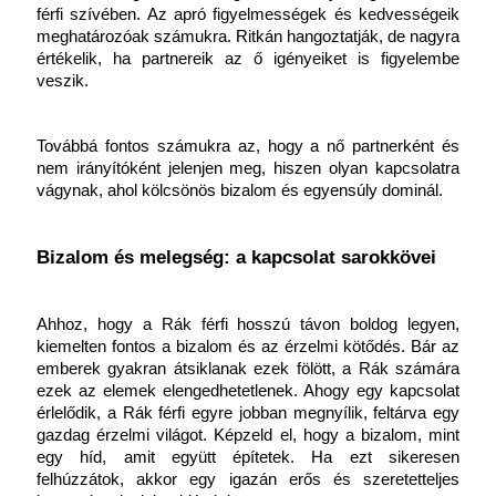
férfi szívében. Az apró figyelmességek és kedvességeik 
meghatározóak számukra. Ritkán hangoztatják, de nagyra 
értékelik, ha partnereik az ő igényeiket is figyelembe 
veszik.
Továbbá fontos számukra az, hogy a nő partnerként és 
nem irányítóként jelenjen meg, hiszen olyan kapcsolatra 
vágynak, ahol kölcsönös bizalom és egyensúly dominál.
Bizalom és melegség: a kapcsolat sarokkövei
Ahhoz, hogy a Rák férfi hosszú távon boldog legyen, 
kiemelten fontos a bizalom és az érzelmi kötődés. Bár az 
emberek gyakran átsiklanak ezek fölött, a Rák számára 
ezek az elemek elengedhetetlenek. Ahogy egy kapcsolat 
érlelődik, a Rák férfi egyre jobban megnyílik, feltárva egy 
gazdag érzelmi világot. Képzeld el, hogy a bizalom, mint 
egy híd, amit együtt építetek. Ha ezt sikeresen 
felhúzzátok, akkor egy igazán erős és szeretetteljes 