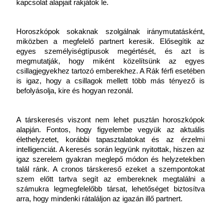
kapcsolat alapjait rakjátok le.
Horoszkópok sokaknak szolgálnak iránymutatásként, 
miközben a megfelelő partnert keresik. Elősegítik az 
egyes személyiségtípusok megértését, és azt is 
megmutatják, hogy miként közelítsünk az egyes 
csillagjegyekhez tartozó emberekhez. A Rák férfi esetében 
is igaz, hogy a csillagok mellett több más tényező is 
befolyásolja, kire és hogyan rezonál.
A társkeresés viszont nem lehet pusztán horoszkópok 
alapján. Fontos, hogy figyelembe vegyük az aktuális 
élethelyzetet, korábbi tapasztalatokat és az érzelmi 
intelligenciát. A keresés során legyünk nyitottak, hiszen az 
igaz szerelem gyakran meglepő módon és helyzetekben 
talál ránk. A cronos társkereső ezeket a szempontokat 
szem előtt tartva segít az embereknek megtalálni a 
számukra legmegfelelőbb társat, lehetőséget biztosítva 
arra, hogy mindenki rátaláljon az igazán illő partnert.