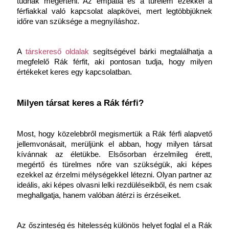
tudnak megérteni. Az empátia és a türelem ezekkel a 
férfiakkal való kapcsolat alapkövei, mert legtöbbjüknek 
időre van szüksége a megnyíláshoz.
A
 társkereső oldalak
 segítségével bárki megtalálhatja a 
megfelelő Rák férfit, aki pontosan tudja, hogy milyen 
értékeket keres egy kapcsolatban.
Milyen társat keres a Rák férfi?
Most, hogy közelebbről megismertük a Rák férfi alapvető 
jellemvonásait, merüljünk el abban, hogy milyen társat 
kívánnak az életükbe. Elsősorban érzelmileg érett, 
megértő és türelmes nőre van szükségük, aki képes 
ezekkel az érzelmi mélységekkel létezni. Olyan partner az 
ideális, aki képes olvasni lelki rezdüléseikből, és nem csak 
meghallgatja, hanem valóban átérzi is érzéseiket.
Az őszinteség és hitelesség különös helyet foglal el a Rák 