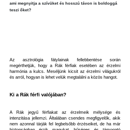
ami megnyitja a szívüket és hosszú távon is boldoggá
teszi őket?
Az asztrológia fátylainak fellebbentése során 
megérthetjük, hogy a Rák férfiak esetében az érzelmi 
harmónia a kulcs. Meséljünk kicsit az érzelmi világukról 
és arról, hogyan is lehet velük megtalálni a közös hangot.
Ki a Rák férfi valójában?
A Rák jegyű férfiakat az érzelmeik mélysége és 
intenzitása jellemzi. Általában csendes megfigyelők, akik 
nem azonnal tárják fel legbelsőbb érzéseiket, de ha már 
biztonságban érzik magukat, hűséges és támogató 