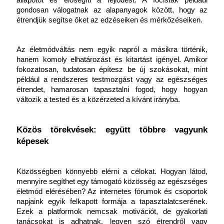
állapotot és elősegíti a fejlődést. A focisták például 
gondosan válogatnak az alapanyagok között, hogy az 
étrendjük segítse őket az edzéseiken és mérkőzéseiken. 
Az életmódváltás nem egyik napról a másikra történik, 
hanem komoly elhatározást és kitartást igényel. Amikor 
fokozatosan, tudatosan építesz be új szokásokat, mint 
például a rendszeres testmozgást vagy az egészséges 
étrendet, hamarosan tapasztalni fogod, hogy hogyan 
változik a tested és a közérzeted a kívánt irányba.
Közös törekvések: együtt többre vagyunk 
képesek
Közösségben könnyebb elérni a célokat. Hogyan látod, 
mennyire segíthet egy támogató közösség az egészséges 
életmód elérésében? Az internetes fórumok és csoportok 
napjaink egyik felkapott formája a tapasztalatcserének. 
Ezek a platformok nemcsak motivációt, de gyakorlati 
tanácsokat is adhatnak, legyen szó étrendről vagy 