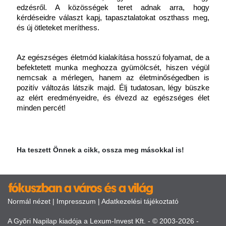
edzésről. A közösségek teret adnak arra, hogy 
kérdéseidre választ kapj, tapasztalatokat oszthass meg, 
és új ötleteket meríthess. 
Az egészséges életmód kialakítása hosszú folyamat, de a 
befektetett munka meghozza gyümölcsét, hiszen végül 
nemcsak a mérlegen, hanem az életminőségedben is 
pozitív változás látszik majd. Élj tudatosan, légy büszke 
az elért eredményeidre, és élvezd az egészséges élet 
minden percét!
Ha teszett Önnek a cikk, ossza meg másokkal is!
Normál nézet
|
Impresszum
|
Adatkezelési tájékoztató
A Gyõri Napilap kiadója a Lexum-Invest Kft. - © 2003-2026 -