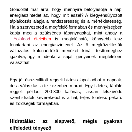
Gondoltál már arra, hogy mennyire befolyásolja a napi 
energiaszintedet az, hogy mit eszel? A kiegyensúlyozott 
táplálkozás alapja a rendszeresség és a mértékletesség. 
Ha a szervezeted a megfelelő formában és mennyiségben 
kapja meg a szükséges tápanyagokat, mint ahogy a
Yolofood
ételeiben
 is megtalálható, könnyebb lesz 
fenntartani az energiaszintedet. Az ő megközelítésük 
változatos kalóriaértékű menüket kínál, testtömeghez 
igazítva, így mindenki a saját igényeinek megfelelően 
választhat. 
Egy jól összeállított reggeli biztos alapot adhat a napnak, 
de a választás a te kezedben marad. Egy ízletes, tápláló 
reggeli például 200-300 kalóriás, lassan felszívódó 
szénhidrátok keverékéből is állhat, teljes kiőrlésű pékáru 
és zöldségek formájában.
Hidratálás: az alapvető, mégis gyakran 
elfeledett tényező