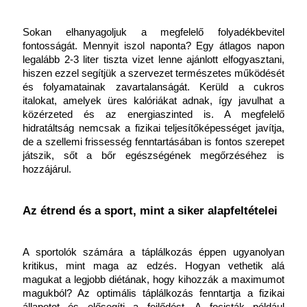
Sokan elhanyagoljuk a megfelelő folyadékbevitel 
fontosságát. Mennyit iszol naponta? Egy átlagos napon 
legalább 2-3 liter tiszta vizet lenne ajánlott elfogyasztani, 
hiszen ezzel segítjük a szervezet természetes működését 
és folyamatainak zavartalanságát. Kerüld a cukros 
italokat, amelyek üres kalóriákat adnak, így javulhat a 
közérzeted és az energiaszinted is. A megfelelő 
hidratáltság nemcsak a fizikai teljesítőképességet javítja, 
de a szellemi frissesség fenntartásában is fontos szerepet 
játszik, sőt a bőr egészségének megőrzéséhez is 
hozzájárul.
Az étrend és a sport, mint a siker alapfeltételei
A sportolók számára a táplálkozás éppen ugyanolyan 
kritikus, mint maga az edzés. Hogyan vethetik alá 
magukat a legjobb diétának, hogy kihozzák a maximumot 
magukból? Az optimális táplálkozás fenntartja a fizikai 