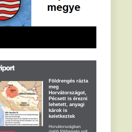
öldrengés rázta
eg
orvátországot,
écsett is érezni
ehetett, anyagi
árok is
eletkeztek
orvátországban
abb földrengés volt
pasztalható, az MTI
t írja: ezúttal 6,3-es
ősségű földrengés
zta meg
rvátországot
dden kora...