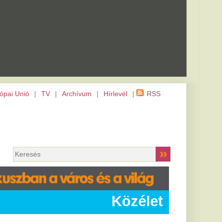
m
|
Hírlevél
|
RSS
Közélet