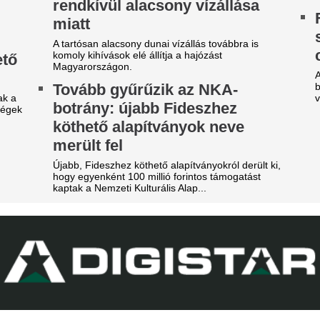
egható gesztus a
Lengyel ellenfelét
egnagyobbtól: Lionel Messi
hazai pályán az F
dománya a leégett madridi
lépésre a zöld-feh
árosrésznek
európai főtáblától
m először jótékonykodik a nyolcszoros
Egy villanás döntött.
anylabdás.
Bombameglepetés
efutott az ajánlat, amit
barátja, Mohamed
inícius Júnior már nem
Törökországban fo
tasíthat vissza
Bombameglepetés a futballvi
 utolsó próbálkozás a Real Madrid részéről.
Dominik korábbi liverpooli cs
Mohamed Salah Törökországb
egvan a Liverpoolból távozó
Ezrek kísérték uto
ohamed Szalah új klubja
világfutball feledh
r amennyiben hihetünk a transzferguruknak.
legendáját
abi Alonso imádta, José
Franco Baresit 66 évesen raga
ourinho most kivágta a Real
Hansi Flick kérés
adrid csillagát
League-ből igazol
ncs rá szükség ebben az idényben.
világbajnokot az 
A Manchester United klasszisa