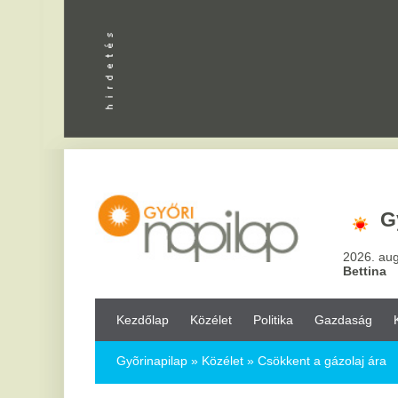
Apróhird
Győr,
23
°
2026. augusztus 6, csü
Bettina
Kezdőlap
Közélet
Politika
Gazdaság
Kultúra
Bul
Gyõrinapilap
»
Közélet »
Csökkent a gázolaj ára
Csökkent a gázolaj ára
2017.03.22.