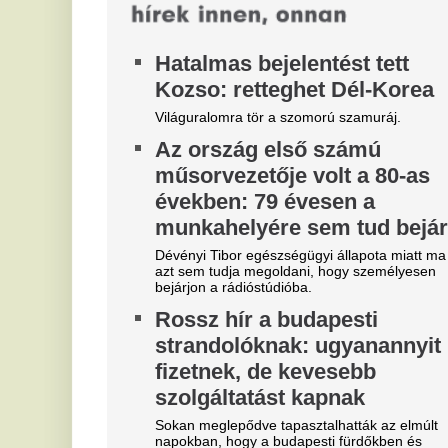
r
strandokon több megszokott szolgáltatás sem
érhető el.
m
"Nem bírom tovább ezt a
A 
ko
tempót" – egyre több AI-vezető
Ma
mondja ki ugyanazt
T
Az AI-verseny elképesztő tempója már nemcsak a
b
munkavállalókat, hanem a csúcstechnológiai cégek
vezetőit is próbára teszi. Egyre több...
k
m
Új
ho
ka