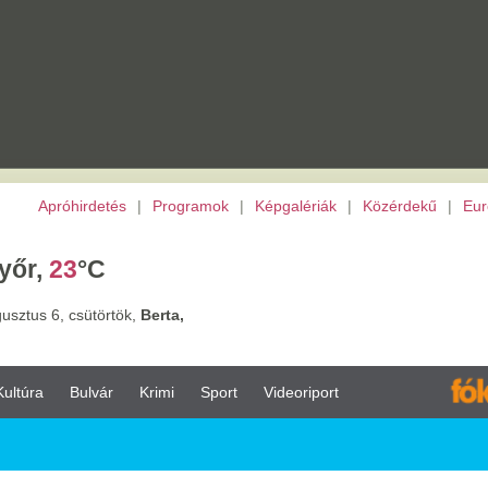
etés
|
Programok
|
Képgalériák
|
Közérdekű
|
Európai Unió
|
TV
|
Archívu
C
törtök,
Berta,
vár
Krimi
Sport
Videoriport