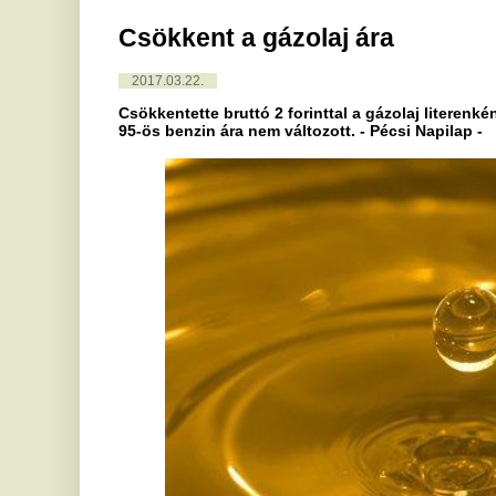
Csökkentette bruttó 2 forinttal a gázolaj literenkénti nagykeres
95-ös benzin ára nem változott. - Pécsi Napilap -
A csökkentéssel a gázolaj átlagára 364 forintra mérséklődött, a ben
szombaton csökkent az üzemanyagok ára, a benziné bruttó 5, a gázol
1-je óta 13 forinttal lett olcsóbb. A benzinár 2012. április elején érte
forintba került. A gázolaj literje 2012. január közepén volt a legdrág