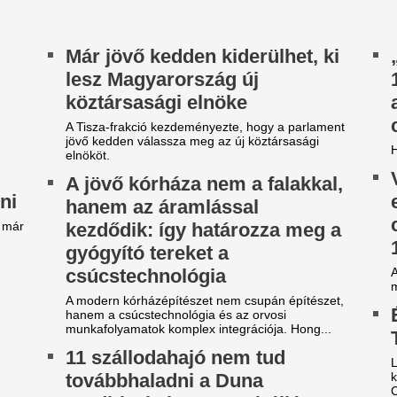
endkívül alacsony vízállása
Friss kutatás: ros
iatt
sztereotípia, hog
tartósan alacsony dunai vízállás továbbra is
csak az ár alapjá
moly kihívások elé állítja a hajózást
gyarországon.
A márkák értékét elsősorban
ovább gyűrűzik az NKA-
bizalom határozza meg, a hű
vásárlási gyakoriságban és az
otrány: újabb Fideszhez
öthető alapítványok neve
erült fel
abb, Fideszhez köthető alapítványokról derült ki,
gy egyenként 100 millió forintos támogatást
ptak a Nemzeti Kulturális Alap...