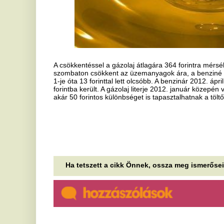
akár 50 forintos különbséget is tapasztalhatnak a töltőállomások árai
Ha tetszett a cikk Önnek, ossza meg ismerőseivel!