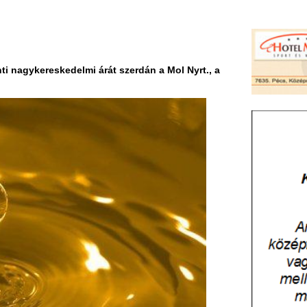
kedelmi árát szerdán a Mol Nyrt., a
ziné 355 forint maradt. Legutóbb
ajé bruttó 6 forinttal. A benzin március
 el csúcsát, akkor egy liter átlagosan 451
ább, átlagosan 449 forint. Az autósok