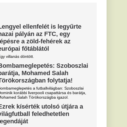
re a 15
ken: kiadták
meztetést
okozta forróságot
csak
gállítani