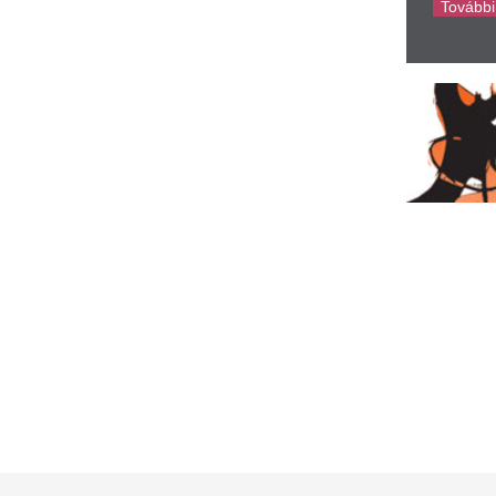
ár jövő kedden kiderülhet, ki
„Csak eladni akar
esz Magyarország új
180.000-et buktam
öztársasági elnöke
azt hiszi, ő nem d
csaló trükknek, p
Tisza-frakció kezdeményezte, hogy a parlament
vő kedden válassza meg az új köztársasági
Hemzsegnek a csalók az onli
nököt.
Vége a nincstele
 jövő kórháza nem a falakkal,
elképesztő vagyon
anem az áramlással
csillagjegy ölébe
ezdődik: így határozza meg a
15-től
yógyító tereket a
súcstechnológia
Augusztus 15-től ez a három 
maga mögött hagyhatja az a
modern kórházépítészet nem csupán építészet,
Élő adás közben l
nem a csúcstechnológia és az orvosi
nkafolyamatok komplex integrációja. Hong...
TikTok-sztárt
1 szállodahajó nem tud
Lelőttek egy mexikói TikTok-i
ovábbhaladni a Duna
közben az ország északi rés
Culiacánban.