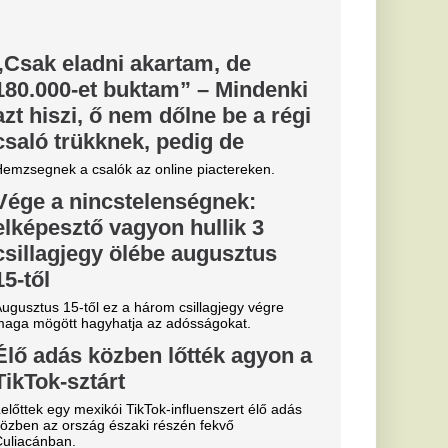
sz
y a magyarok
n döntenek
 a minőség és a
ség pedig leginkább a
...