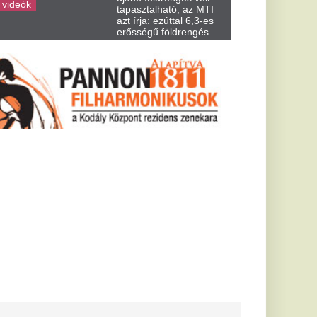
tam, de
” – Mindenki
őlne be a régi
edig de
ne piactereken.
nségnek:
 hullik 3
 augusztus
csillagjegy végre
dósságokat.
őtték agyon a
nfluenszert élő adás
zén fekvő