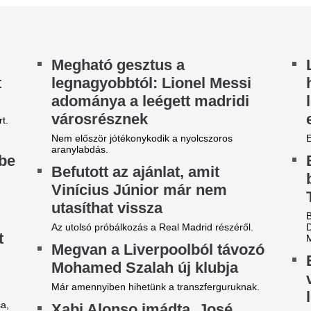
örösben ég az egész ország,
Zivatar csap le er
e már nem sokáig - Korábban
vármegyére pénte
obban be a front, ami végre
az elsőfokú figyel
isöpri a tikkasztó hőséget
Zivatarok zárják a hőkupola 
augusztus 7-én, pénteken.
koli hőséggel tetőzik a kánikula csütörtökön,
ár 42 fokot is mérhetünk, de délutántól jégesővel
Vona Gábor: Már 
 viharos széllel végre megérkezik a fordulat.
egyvalaki tudja me