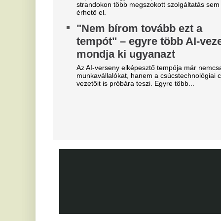
Rémületes látvány
M
borzasztotta el az embereket
l
Franco Baresi temetésén
a
v
Dida kificamodott kisujja sokaknak szemet szúrt.
Ne
Borul minden: Mohamed
ar
Szalah ma repülőre száll, ebbe
B
a csapatba igazol
V
Erre ki számított?
u
Szoboszlai a médiát okolja a
Az
liverpooli balhéért, visszatért
M
az igazi kapitányhelyettes
M
növekszik a feszültség
Má
A hosszúra nyúlt világbajnoki szabadság után
visszatért a csapatkapitányi poszt várományosa,
X
Dominik hátrébb került a listán.
M
Újabb magyar középpályás tért
M
haza - erősödik az NB1?
Ni
Újabb magyar középpályás tért haza: a Topolyától
érkező Mezei Szabolcs 2029-ig írt alá a Vasas FC-
hez. Vajon a hazatérő légiósokkal tovább erősödik
az NB I mezőnye?