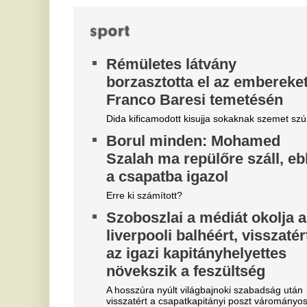
Tragédia a Tiszán: Hiába
V
kiabáltak a vízimentők, a
d
halálba úszott a fiatal férfi –
r
Egy másik fiút még mindig
k
keresnek.
Po
ak
Gergelyiugornyánál hiába küzdöttek egy 33 éves
és
férfi életéért, míg Tiszakóródnál sötétedésig