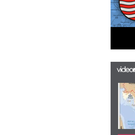
F
m
H
P
l
k
k
H
új
ta
az
er
rá
Ho
ke