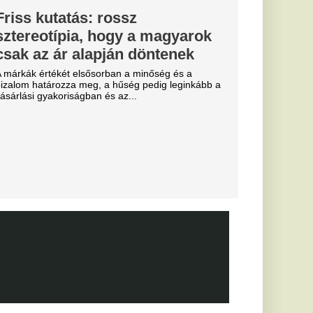
 is legyűrte
TC, egy
érek az
: Szoboszlai
 Salah
lytatja!
lágban: Szoboszlai
apattársa és barátja,
a igazol.
lsó útjára a
etetlen
dta el a halál.
ére a Premier
FC Barcelona
 került célkeresztbe.