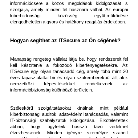
információcsere a közös megoldások kidolgozását is 
szolgálja, amely minden fél hasznára válhat. Az európai 
kiberbiztonsági közösség együttműködése 
elengedhetetlen a gyors és hatékony reagálás érdekében.
Hogyan segíthet az ITSecure az Ön cégének?
Manapság rengeteg vállalat látja be, hogy rendszereit fel 
kell készítenie a fokozódó kiberfenyegetésekre. Az 
ITSecure egy olyan tanácsadó cég, amely több mint 20 
éves tapasztalattal bír és olyan szakemberekből áll, akik 
nemzetközi képesítésekkel rendelkeznek az 
információbiztonság különböző területein. 
Széleskörű szolgáltatásokat kínálnak, mint például 
kiberbiztonsági auditok, adatvédelmi tanácsadás, valamint 
IT-biztonsági szabályzatok kidolgozása. Elkötelezettek 
abban, hogy ügyfeleik hosszú távú védelmet 
élvezhessenek. Minden igényre személyre szabott 