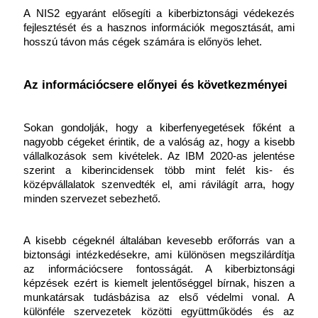
A NIS2 egyaránt elősegíti a kiberbiztonsági védekezés 
fejlesztését és a hasznos információk megosztását, ami 
hosszú távon más cégek számára is előnyös lehet. 
Az információcsere előnyei és következményei
Sokan gondolják, hogy a kiberfenyegetések főként a 
nagyobb cégeket érintik, de a valóság az, hogy a kisebb 
vállalkozások sem kivételek. Az IBM 2020-as jelentése 
szerint a kiberincidensek több mint felét kis- és 
középvállalatok szenvedték el, ami rávilágít arra, hogy 
minden szervezet sebezhető. 
A kisebb cégeknél általában kevesebb erőforrás van a 
biztonsági intézkedésekre, ami különösen megszilárdítja 
az információcsere fontosságát. A kiberbiztonsági 
képzések ezért is kiemelt jelentőséggel bírnak, hiszen a 
munkatársak tudásbázisa az első védelmi vonal. A 
különféle szervezetek közötti együttműködés és az 