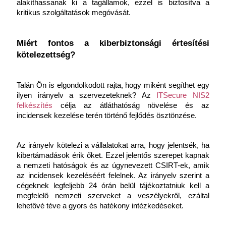
alakíthassanak ki a tagállamok, ezzel is biztosítva a 
kritikus szolgáltatások megóvását.
Miért fontos a kiberbiztonsági értesítési 
kötelezettség?
Talán Ön is elgondolkodott rajta, hogy miként segíthet egy 
ilyen irányelv a szervezeteknek? Az 
ITSecure NIS2 
felkészítés
 célja az átláthatóság növelése és az 
incidensek kezelése terén történő fejlődés ösztönzése. 
Az irányelv kötelezi a vállalatokat arra, hogy jelentsék, ha 
kibertámadások érik őket. Ezzel jelentős szerepet kapnak 
a nemzeti hatóságok és az úgynevezett CSIRT-ek, amik 
az incidensek kezeléséért felelnek. Az irányelv szerint a 
cégeknek legfeljebb 24 órán belül tájékoztatniuk kell a 
megfelelő nemzeti szerveket a veszélyekről, ezáltal 
lehetővé téve a gyors és hatékony intézkedéseket. 