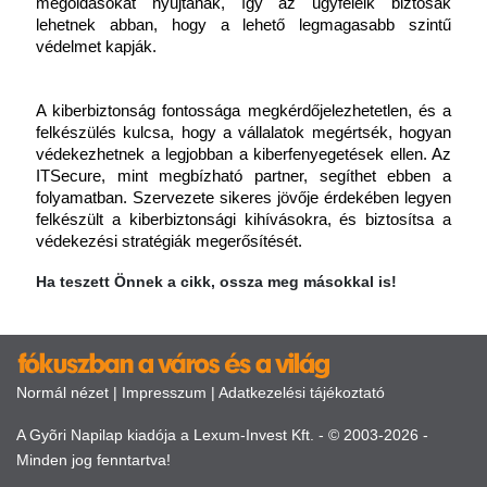
megoldásokat nyújtanak, így az ügyfeleik biztosak 
lehetnek abban, hogy a lehető legmagasabb szintű 
védelmet kapják.
A kiberbiztonság fontossága megkérdőjelezhetetlen, és a 
felkészülés kulcsa, hogy a vállalatok megértsék, hogyan 
védekezhetnek a legjobban a kiberfenyegetések ellen. Az 
ITSecure, mint megbízható partner, segíthet ebben a 
folyamatban. Szervezete sikeres jövője érdekében legyen 
felkészült a kiberbiztonsági kihívásokra, és biztosítsa a 
védekezési stratégiák megerősítését.
Ha teszett Önnek a cikk, ossza meg másokkal is!
Normál nézet
|
Impresszum
|
Adatkezelési tájékoztató
A Gyõri Napilap kiadója a Lexum-Invest Kft. - © 2003-2026 -
Minden jog fenntartva!