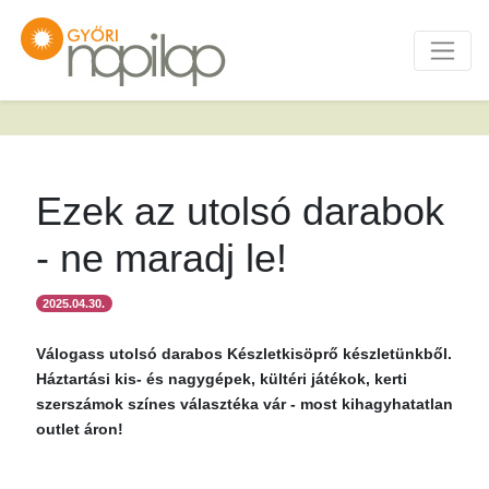
Ezek az utolsó darabok
- ne maradj le!
2025.04.30.
Válogass utolsó darabos Készletkisöprő készletünkből.
Háztartási kis- és nagygépek, kültéri játékok, kerti
szerszámok színes választéka vár - most kihagyhatatlan
outlet áron!