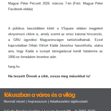
Magyar Péter Pécsett 2026. március 7-én (Fotó: Magyar Péter
Facebook-oldala)
A politikus beszédében kitért a VSquare oldalon megjelent
oknyomozó cikkre is, amely szerint az orosz katonai hírszerzés,
a GRU ügynökei Magyarországon tartózkodhatnak. Ezzel
kapcsolatban Orbán Viktort Kádár Jánoshoz hasonlította, utalva
arra, hogy Kádár a szovjet támogatással került hatalomra az
1956-os forradalom leverése után.
hang.hu
Ha teszett Önnek a cikk, ossza meg másokkal is!
Normál nézet
|
Impresszum
|
Adatkezelési tájékoztató