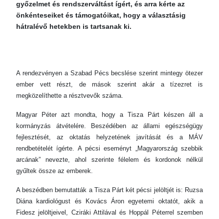
győzelmet és rendszerváltást ígért, és arra kérte az
önkénteseiket és támogatóikat, hogy a választásig
hátralévő hetekben is tartsanak ki.
A rendezvényen a Szabad Pécs becslése szerint mintegy ötezer
ember vett részt, de mások szerint akár a tízezret is
megközelíthette a résztvevők száma.
Magyar Péter azt mondta, hogy a Tisza Párt készen áll a
kormányzás átvételére. Beszédében az állami egészségügy
fejlesztését, az oktatás helyzetének javítását és a MÁV
rendbetételét ígérte. A pécsi eseményt „Magyarország szebbik
arcának” nevezte, ahol szerinte félelem és kordonok nélkül
gyűltek össze az emberek.
A beszédben bemutatták a Tisza Párt két pécsi jelöltjét is: Ruzsa
Diána kardiológust és Kovács Áron egyetemi oktatót, akik a
Fidesz jelöltjeivel, Cziráki Attilával és Hoppál Péterrel szemben