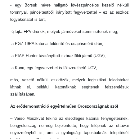
- egy Borsuk névre hallgató lövészpáncélos kezelő nélküli
toronnyal, páncéltestből irányított fegyverzettel – ez az eszköz
lőgyakorlatot is tart,
-újfajta FPV-drónok, melyek járműveket semmisítenek meg,
-a PGZ-19RA katonai felderítő és csapásmérő drón,
-a PIAP Hunter távirányított szárazföldi jármű (UGV),
-a Kuna, egy fegyverzettel is fölszerelhető UGV,
más, vezető nélküli eszközök, melyek logisztikai feladatokat
látnak el, például katonáknak segítenek felszerelésük
szállításában.
Az erődemonstráció egyértelműen Oroszországnak szól
– Varsó Moszkvát tekinti az elsődleges katonai fenyegetésnek.
Lengyelország nemrég bejelentette, hogy kilépnek az ottawai
egyezményből is, ami a gyalogsági taposóaknák telepítését