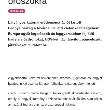
oroszokra
2026.02.20.
Látványos katonai erődemonstrációt tartott
Lengyelország a főváros melletti Zielonka térségében:
Európa egyik legerősebb és leggyorsabban fejlődő
hadereje új drónokat, UGV-ket, távirányított páncélozott
járműveket mutatott be.
A gyakorlatról közétett felvételeken számos új generációs lengyel
haditechnikai eszköz látható, felbukkan rajta egyebek mellett
- egy Bluszcz névre hallgató távirányított aknatelepítő eszköz,
amely a lengyel kormány közlése szerint akár 48 óra alatt teljes
aknazárat tudna vonni az orosz-lengyel határra,