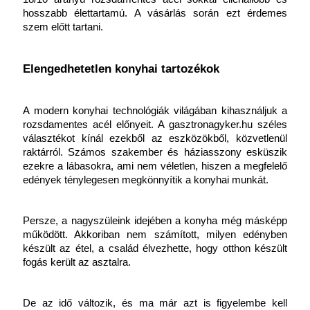
hosszabb élettartamú. A vásárlás során ezt érdemes 
szem előtt tartani.
Elengedhetetlen konyhai tartozékok
A modern konyhai technológiák világában kihasználjuk a 
rozsdamentes acél előnyeit. A gasztronagyker.hu széles 
választékot kínál ezekből az eszközökből, közvetlenül 
raktárról. Számos szakember és háziasszony esküszik 
ezekre a lábasokra, ami nem véletlen, hiszen a megfelelő 
edények ténylegesen megkönnyítik a konyhai munkát.
Persze, a nagyszüleink idejében a konyha még másképp 
működött. Akkoriban nem számított, milyen edényben 
készült az étel, a család élvezhette, hogy otthon készült 
fogás került az asztalra. 
De az idő változik, és ma már azt is figyelembe kell 