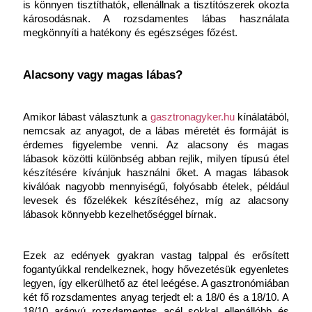
is könnyen tisztíthatók, ellenállnak a tisztítószerek okozta 
károsodásnak. A rozsdamentes lábas használata 
megkönnyíti a hatékony és egészséges főzést.
Alacsony vagy magas lábas?
Amikor lábast választunk a 
gasztronagyker.hu
 kínálatából, 
nemcsak az anyagot, de a lábas méretét és formáját is 
érdemes figyelembe venni. Az alacsony és magas 
lábasok közötti különbség abban rejlik, milyen típusú étel 
készítésére kívánjuk használni őket. A magas lábasok 
kiválóak nagyobb mennyiségű, folyósabb ételek, például 
levesek és főzelékek készítéséhez, míg az alacsony 
lábasok könnyebb kezelhetőséggel bírnak.
Ezek az edények gyakran vastag talppal és erősített 
fogantyúkkal rendelkeznek, hogy hővezetésük egyenletes 
legyen, így elkerülhető az étel leégése. A gasztronómiában 
két fő rozsdamentes anyag terjedt el: a 18/0 és a 18/10. A 
18/10 arányú rozsdamentes acél sokkal ellenállóbb és 