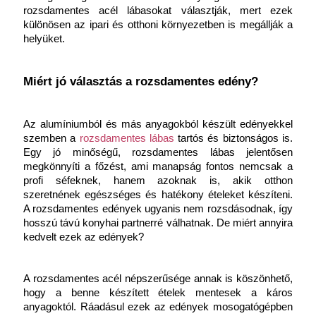
rozsdamentes acél lábasokat választják, mert ezek 
különösen az ipari és otthoni környezetben is megállják a 
helyüket.
Miért jó választás a rozsdamentes edény?
Az alumíniumból és más anyagokból készült edényekkel 
szemben a 
rozsdamentes lábas
tartós és biztonságos is. 
Egy jó minőségű, rozsdamentes lábas jelentősen 
megkönnyíti a főzést, ami manapság fontos nemcsak a 
profi séfeknek, hanem azoknak is, akik otthon 
szeretnének egészséges és hatékony ételeket készíteni. 
A rozsdamentes edények ugyanis nem rozsdásodnak, így 
hosszú távú konyhai partnerré válhatnak. De miért annyira 
kedvelt ezek az edények?
A rozsdamentes acél népszerűsége annak is köszönhető, 
hogy a benne készített ételek mentesek a káros 
anyagoktól. Ráadásul ezek az edények mosogatógépben 