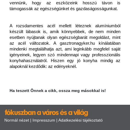
vennünk, hogy az eszközeink hosszú távon is 
támogassák az egészségünket és gazdaságosságunkat.
A rozsdamentes acél mellett léteznek alumíniumból 
készült lábasok is, amik könnyebbek, de nem minden 
esetben nyújtanak olyan egészségbarát megoldást, mint 
az acél változatok. A
gasztronagyker.hu kínálatában 
mindenki megtalálhatja azt, ami leginkább megfelel saját 
igényeinek, legyen szó mindennapi vagy professzionális 
konyhahasználatról. Hiszen egy jó konyha mindig az 
alapoknál kezdődik: az edényeknél.
Ha teszett Önnek a cikk, ossza meg másokkal is!
Normál nézet
|
Impresszum
|
Adatkezelési tájékoztató