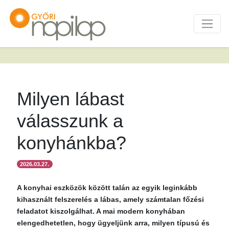
Milyen lábast
válasszunk a
konyhánkba?
2026.03.27.
A konyhai eszközök között talán az egyik leginkább
kihasznált felszerelés a lábas, amely számtalan főzési
feladatot kiszolgálhat. A mai modern konyhában
elengedhetetlen, hogy ügyeljünk arra, milyen típusú és