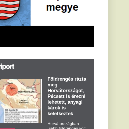
öldrengés rázta
eg
orvátországot,
écsett is érezni
ehetett, anyagi
árok is
eletkeztek
orvátországban
abb földrengés volt
pasztalható, az MTI
t írja: ezúttal 6,3-es
ősségű földrengés
zta meg
rvátországot
dden kora...