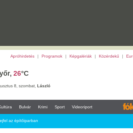
etés
|
Programok
|
Képgalériák
|
Közérdekű
|
Európai Unió
|
TV
|
Archívu
C
ombat,
László
vár
Krimi
Sport
Videoriport
parban
ban