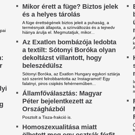
ztrák férfi meggyilkolásával Ausztriában. A
Nemcsak az olaszokat, a hor
anúsított állítólag olyan online...
osztrákokat érinti a katasztr
mértek földmozgásokat a sz
évécsatorna hozta le a
Végre elpasszolja
ülönös szexbotrány részleteit
egyik legrosszabb
Manchester Unite
rcsa dolgokra derült fény a világbajnokságot
gjárt focinemzetnél.
Egy ideje igyekeznek tőle me
ilágsztár érkezik Budapestre,
Fradi-Real: Világs
1 éve nem látott ilyet a
el Budapestet - it
agyar főváros
első képek, videó
 emberek percek alatt elkapkodták az összes
Megérkezett Budapestre a Re
gyet.
Ferencváros elleni mérkőzés 