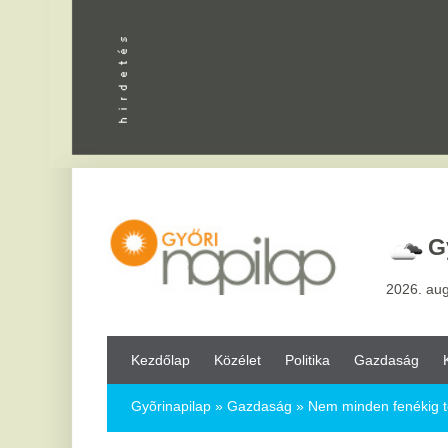
Apróhird
Győr,
26
°
2026. augusztus 8, sz
Kezdőlap
Közélet
Politika
Gazdaság
Kultúra
Bul
Gyõrinapilap
»
Gazdaság »
Nem minden fenékig tejfel az építői
Nem minden fenékig tejfel az építőipar
2017.11.23.