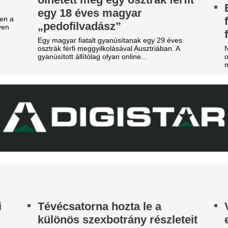
New York Palace Budapest Ho
riási felfordulás a Dohány
tca sarkán, a Budapestre
Veszélybe került 
rkezett Real Madrid
magyarországi E
zállodájánál
megrendezése a M
téri tűz miatt
sé Mourinhót és Vinícius Júniort szétszedték a
jongók.
Pósfai Gábor is megszólalt.
z egyik népszerű sportág
Aranyérmes lett 
eljesen eltűnik a közmédiáról
válogatott a portu
get ért egy korszak.
Európa-bajnoksá
Tiba Panna keze a legfontos
remegett meg, bezzeg a span