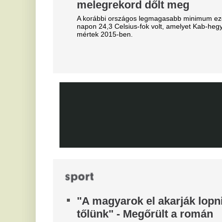
Bajnokok Ligája szabályzata
Ó
Olyan szabályról van szó, amely korábban ár
u
durván sújtotta Szoboszlai Dominik csapatát a
é
Bajnokok Ligájában.
s
Mesterit húzott a Liverpool, az
éjszaka leigazolták az FC
Jo
ra
Barcelona világsztárját
A
Ennek semmi előjele nem volt.
t
Óriási a zavar, a magyarok
Vé
szerint a Fradi leigazolja a
Real Madrid sztárját?
A Ferencváros már megkezdte a szezont, de a
spanyol szuperklub még csak melegít.