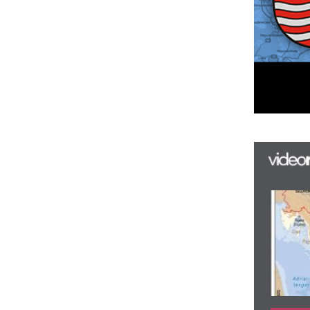
F
m
H
P
l
k
k
H
új
ta
az
er
rá
Ho
ke