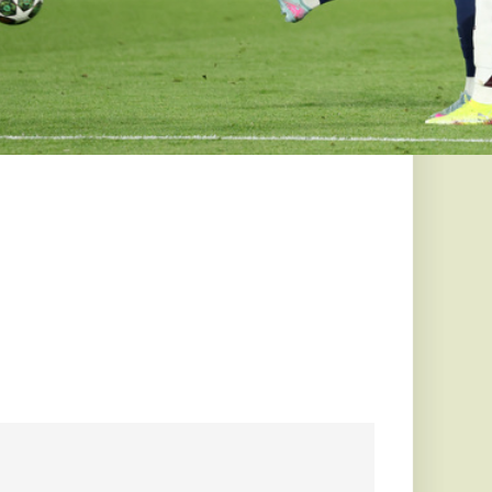
skolai
don
tt hangfalak
 a három férfit, akik
ltak egy helyi iskolát.
.
em a
ől: Ez már
 félezer alkalommal
 lángokkal
tani Lionel
, kiszivárgott
 szerint
őzött, soha nem
ta-e.
ják
pát, kisebb
rolban is