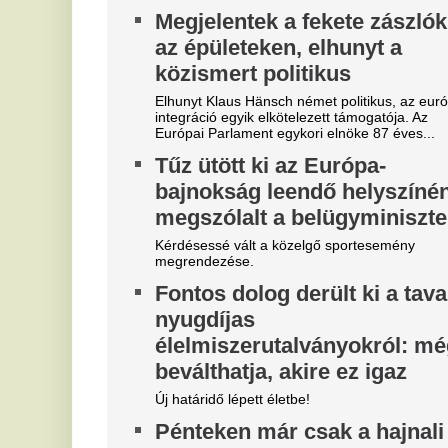
os
gy
"A magyarok el akarják lopni
T
tőlünk" - Megőrült a román
k
sajtó, a Fradi hőséről
Fu
me
cikkeznek
V
Marius Corbura fáj a foga Magyarország és
Románia válogatottjának is, Bukarestben már most
3
rettegnek.
m
Azonnal örömünnep tört ki
Az
Liverpoolban, változik a
je