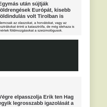
telben száll meg.
a
b
arczibányi
a magyar
gáliai
gon
abb pillanatban sem
yolé...