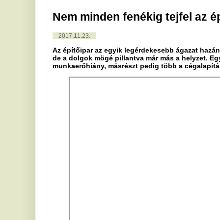
Az építőipar az egyik legérdekesebb ágazat hazánkban, kívülrő
de a dolgok mögé pillantva már más a helyzet. Egyrészt mint min
munkaerőhiány, másrészt pedig több a cégalapítás itt, mint a tö
Forrás:
GazdaságTV.hu