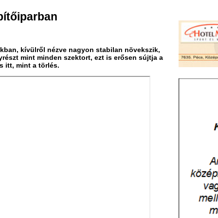
l nézve nagyon stabilan növekszik,
den szektort, ezt is erősen sújtja a
rlés.