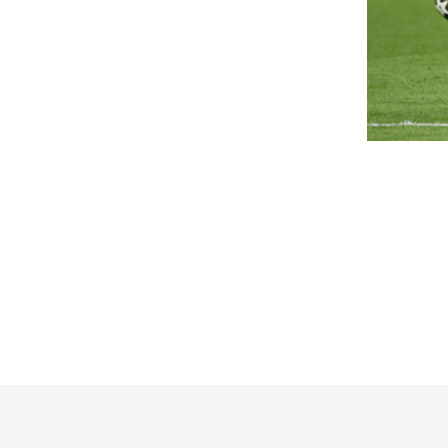
ikor érett a füge? Biztos jelek
Elfogták a zuglói i
s a helyes tárolás
betörőket, egy pa
ücsörögtek a lopo
füge érettségének biztos jeleit a puhaság, a
rmésnyak állapota, a színváltozás és a tejnedv
mellett
ánya árulja el. Megmutatjuk, mikor...
A zuglói rendőrök elfogták azt
z Exatlon bombázója ledobta
két nap alatt kétszer is kirabo
A gyanúsítottak az egymillió..
 textilt: Sótonyi Boróka olyan
ekoltázst villantott, hogy
Katasztrófavédel
eleszédülsz
szabadtéri tüzekr
nekünk is sok
tonyi Boróka, az Exatlon Hungary egykori sztárja
ó szerint felrobbantotta az Instagramot! Egy
Idén már több mint kilenc és
latnyi, piros csipkés fehérneműben...
kellett szabad téren pusztító
megküzdeniük.
llamfőválasztás: Magyar
éter bejelentkezett az
Fel akarták robban
rszágházból
Messit a vb idején
FBI-dokumentumok
sztolt a Tisza-frakció is.
Öngyilkos merőnylő fenyeget
omoszexualitása miatt
tudjuk meg, komolyan gondol
lhetett meg egy osztrák férfit
Egymás után sújt
gy 18 éves magyar
földrengések Euró
pedofilvadász”
földindulás volt Ti
y magyar fiatalt gyanúsítanak egy 29 éves