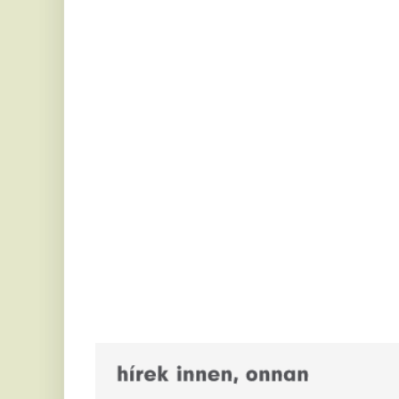
Megjelentek a fekete zászlók
M
az épületeken, elhunyt a
é
közismert politikus
A 
te
Elhunyt Klaus Hänsch német politikus, az európai
hi
integráció egyik elkötelezett támogatója. Az
Európai Parlament egykori elnöke 87 éves...
A
Tűz ütött ki az Európa-
a
bajnokság leendő helyszínén:
d
megszólalt a belügyminiszter
b
Kérdésessé vált a közelgő sportesemény
Só
megrendezése.
sz
fa
Fontos dolog derült ki a tavalyi
Á
nyugdíjas
P
élelmiszerutalványokról: még
O
beválthatja, akire ez igaz
Po
Új határidő lépett életbe!
H
Pénteken már csak a hajnali
ö
melegrekord dőlt meg
e
A korábbi országos legmagasabb minimum ezen a
„
napon 24,3 Celsius-fok volt, amelyet Kab-hegyen
mértek 2015-ben.
Eg