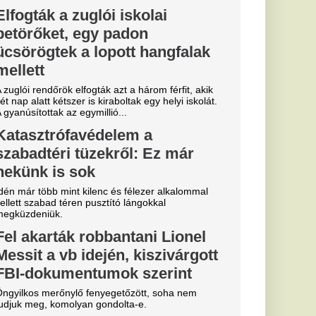
vátokat, vagy az
ófa, de még idehaza is
eizmológusok.
 Erik ten Hag
 igazolását a
d
gszabadulni.
ztárok lepték
t vannak az
k
al Madrid, amely a
előtt az Anantara