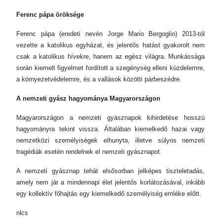
Ferenc pápa öröksége
Ferenc pápa (eredeti nevén Jorge Mario Bergoglio) 2013-tól
vezette a katolikus egyházat, és jelentős hatást gyakorolt nem
csak a katolikus hívekre, hanem az egész világra. Munkássága
során kiemelt figyelmet fordított a szegénység elleni küzdelemre,
a környezetvédelemre, és a vallások közötti párbeszédre.
A nemzeti gyász hagyománya Magyarországon
Magyarországon a nemzeti gyásznapok kihirdetése hosszú
hagyományra tekint vissza. Általában kiemelkedő hazai vagy
nemzetközi személyiségek elhunyta, illetve súlyos nemzeti
tragédiák esetén rendelnek el nemzeti gyásznapot.
A nemzeti gyásznap tehát elsősorban jelképes tiszteletadás,
amely nem jár a mindennapi élet jelentős korlátozásával, inkább
egy kollektív főhajtás egy kiemelkedő személyiség emléke előtt.
nlcs