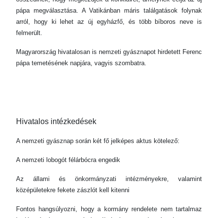
pápa megválasztása. A Vatikánban máris találgatások folynak
arról, hogy ki lehet az új egyházfő, és több bíboros neve is
felmerült.
Magyarország hivatalosan is nemzeti gyásznapot hirdetett Ferenc
pápa temetésének napjára, vagyis szombatra.
Hivatalos intézkedések
A nemzeti gyásznap során két fő jelképes aktus kötelező:
A nemzeti lobogót félárbócra engedik
Az állami és önkormányzati intézményekre, valamint
középületekre fekete zászlót kell kitenni
Fontos hangsúlyozni, hogy a kormány rendelete nem tartalmaz