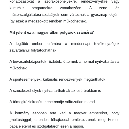
korlátozásokat a szórakozóhelyekre, rendezvényekre vagy
kulturális programokra vonatkozóan. A zene- és
műsorszolgáltatási szabályok sem változnak a gyásznap idején,
így ezek a megszokott rendben működhetnek.
Mit jelent ez a magyar állampolgárok számára?
A legtöbb ember számára a mindennapi tevékenységek
zavartalanul folytatódhatnak:
A bevásárlóközpontok, üzletek, éttermek a normál nyitvatartással
működnek
A sportesemények, kulturális rendezvények megtarthatók
A szórakozóhelyek nyitva tarthatnak az esti órákban is
A tömegközlekedés menetrendje változatlan marad
A kormány azonban arra kéri a magyar embereket, hogy
„méltósággal, csendes főhajtással emlékezzenek meg Ferenc
pápa életéről és szolgálatáról” ezen a napon.