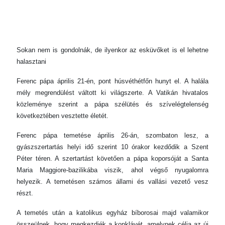
Sokan nem is gondolnák, de ilyenkor az esküvőket is el lehetne
halasztani
Ferenc pápa április 21-én, pont húsvéthétfőn hunyt el. A halála
mély megrendülést váltott ki világszerte. A Vatikán hivatalos
közleménye szerint a pápa szélütés és szívelégtelenség
következtében vesztette életét.
Ferenc pápa temetése április 26-án, szombaton lesz, a
gyászszertartás helyi idő szerint 10 órakor kezdődik a Szent
Péter téren. A szertartást követően a pápa koporsóját a Santa
Maria Maggiore-bazilikába viszik, ahol végső nyugalomra
helyezik. A temetésen számos állami és vallási vezető vesz
részt.
A temetés után a katolikus egyház bíborosai majd valamikor
összeülnek, hogy megkezdjék a konklávét, amelynek célja az új