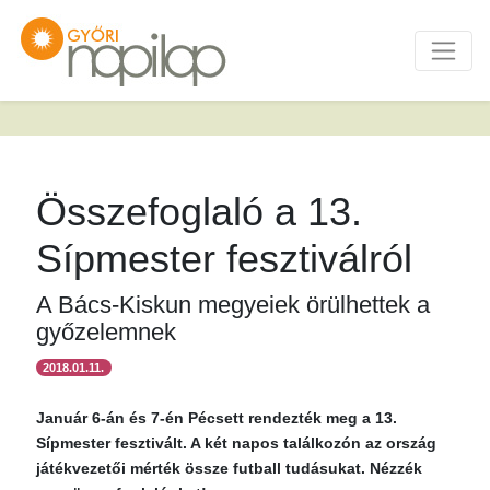
Összefoglaló a 13.
Sípmester fesztiválról
A Bács-Kiskun megyeiek örülhettek a
győzelemnek
2018.01.11.
Január 6-án és 7-én Pécsett rendezték meg a 13.
Sípmester fesztivált. A két napos találkozón az ország
játékvezetői mérték össze futball tudásukat. Nézzék