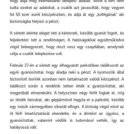
hogy adja meg internetbanki belépési adatait. Mivel a férfi nem
tudta ezeket az adatokat, a csalók azt javasolták, hogy vegyen
fel 50 ezer eurót készpénzben, és adja át egy „kollégának” aki
biztonságba helyezi a pénzt.
A sértett eleinte eleget tett a kérésnek, később gyanút fogott, és
feljelentést tett a rendőrségen. A hatóságokkal együttműködve
végül beleegyezett, hogy részt vesz egy csapdában, amelynek
célja a csalók leleplezése volt.
Február 27-én a sértett egy elhagyatott parkolóban találkozott az
egyik gyanúsítottal, hogy átadja neki a pénzt. A nyomozók által
biztosított boríték azonban nem tartalmazott valódi készpénzt. A
találkozó során a rendőrök tetten érték a gyanúsítottat, aki
megpróbált elmenekülni. A helyszínen négy férfit fogtak el, míg
az ötödik társukat, aki gépjárművel hagyta el a parkolót, később
egy másik vármegyében sikerült elfogni. A bíróság végül mind az
öt férfi letartóztatását elrendelte, és a döntést az ügyész, a
gyanúsítottak, valamint védőik is tudomásul vették, így az
hatályossá vált.