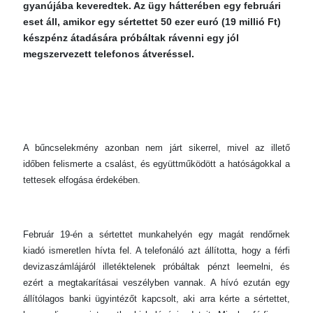
gyanújába keveredtek. Az ügy hátterében egy februári
eset áll, amikor egy sértettet 50 ezer euró (19 millió Ft)
készpénz átadására próbáltak rávenni egy jól
megszervezett telefonos átveréssel.
A bűncselekmény azonban nem járt sikerrel, mivel az illető
időben felismerte a csalást, és együttműködött a hatóságokkal a
tettesek elfogása érdekében.
Február 19-én a sértettet munkahelyén egy magát rendőrnek
kiadó ismeretlen hívta fel. A telefonáló azt állította, hogy a férfi
devizaszámlájáról illetéktelenek próbáltak pénzt leemelni, és
ezért a megtakarításai veszélyben vannak. A hívó ezután egy
állítólagos banki ügyintézőt kapcsolt, aki arra kérte a sértettet,