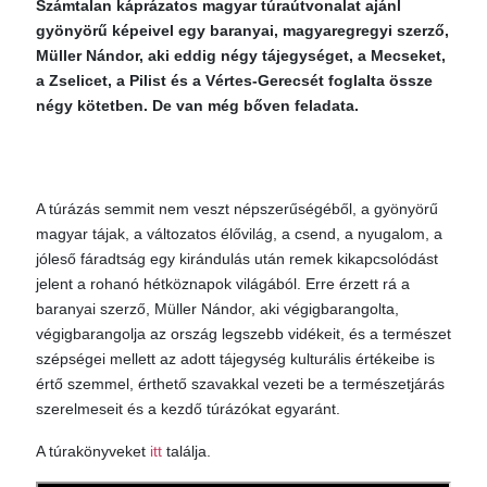
Számtalan káprázatos magyar túraútvonalat ajánl
gyönyörű képeivel egy baranyai, magyaregregyi szerző,
Müller Nándor, aki eddig négy tájegységet, a Mecseket,
a Zselicet, a Pilist és a Vértes-Gerecsét foglalta össze
négy kötetben. De van még bőven feladata.
A túrázás semmit nem veszt népszerűségéből, a gyönyörű
magyar tájak, a változatos élővilág, a csend, a nyugalom, a
jóleső fáradtság egy kirándulás után remek kikapcsolódást
jelent a rohanó hétköznapok világából. Erre érzett rá a
baranyai szerző, Müller Nándor, aki végigbarangolta,
végigbarangolja az ország legszebb vidékeit, és a természet
szépségei mellett az adott tájegység kulturális értékeibe is
értő szemmel, érthető szavakkal vezeti be a természetjárás
szerelmeseit és a kezdő túrázókat egyaránt.
A túrakönyveket
itt
találja.