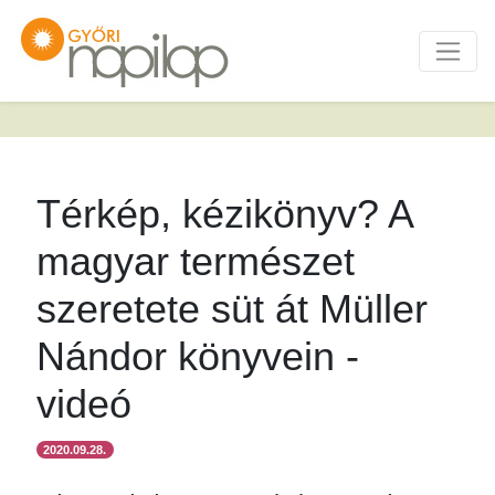
Térkép, kézikönyv? A
magyar természet
szeretete süt át Müller
Nándor könyvein -
videó
2020.09.28.