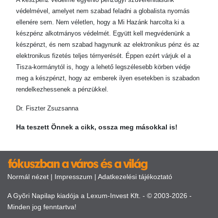
védelmével, amelyet nem szabad feladni a globalista nyomás
ellenére sem. Nem véletlen, hogy a Mi Hazánk harcolta ki a
készpénz alkotmányos védelmét. Együtt kell megvédenünk a
készpénzt, és nem szabad hagynunk az elektronikus pénz és az
elektronikus fizetés teljes térnyerését. Éppen ezért várjuk el a
Tisza-kormánytól is, hogy a lehető legszélesebb körben védje
meg a készpénzt, hogy az emberek ilyen esetekben is szabadon
rendelkezhessenek a pénzükkel.
Dr. Fiszter Zsuzsanna
Ha teszett Önnek a cikk, ossza meg másokkal is!
Normál nézet
|
Impresszum
|
Adatkezelési tájékoztató
A Gyõri Napilap kiadója a Lexum-Invest Kft. - © 2003-2026 -
Minden jog fenntartva!