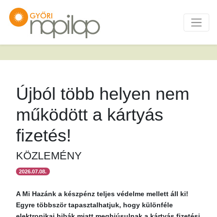
Újból több helyen nem
működött a kártyás
fizetés!
KÖZLEMÉNY
2026.07.08.
A Mi Hazánk a készpénz teljes védelme mellett áll ki!
Egyre többször tapasztalhatjuk, hogy különféle
elektronikai hibák miatt meghiúsulnak a kártyás fizetési