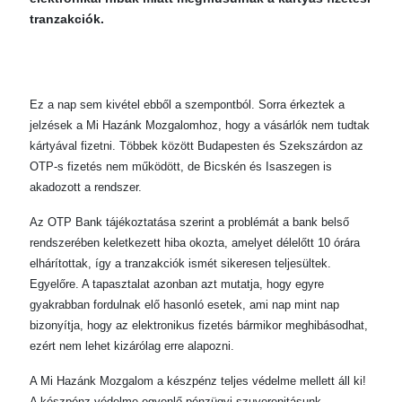
tranzakciók.
Ez a nap sem kivétel ebből a szempontból. Sorra érkeztek a
jelzések a Mi Hazánk Mozgalomhoz, hogy a vásárlók nem tudtak
kártyával fizetni. Többek között Budapesten és Szekszárdon az
OTP-s fizetés nem működött, de Bicskén és Isaszegen is
akadozott a rendszer.
Az OTP Bank tájékoztatása szerint a problémát a bank belső
rendszerében keletkezett hiba okozta, amelyet délelőtt 10 órára
elhárítottak, így a tranzakciók ismét sikeresen teljesültek.
Egyelőre. A tapasztalat azonban azt mutatja, hogy egyre
gyakrabban fordulnak elő hasonló esetek, ami nap mint nap
bizonyítja, hogy az elektronikus fizetés bármikor meghibásodhat,
ezért nem lehet kizárólag erre alapozni.
A Mi Hazánk Mozgalom a készpénz teljes védelme mellett áll ki!
A készpénz védelme egyenlő pénzügyi szuverenitásunk