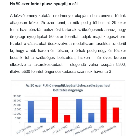
Ha 50 ezer forint plusz nyugdíj a cél
A közvélemény-kutatás eredményei alapján a huszonéves férfiak
átlagosan közel 25 ezer forint, a nők pedig több mint 29 ezer
forint havi pénztári befizetést tartanak szükségesnek ahhoz, hogy
öregségi nyugdíjukat 50 ezer forinttal tudják majd kiegészíteni.
Ezeket a válaszokat összevetve a modellszámításokkal az derül
ki, hogy a nők három és félszer, a férfiak pedig négy és félszer
becslik túl a szükséges befizetést, hiszen – 25 éves korban
elkezdve a takarékoskodást – elegendő volna csupán 8300,
illetve 5600 forintot öngondoskodásra szánniuk havonta 3 .