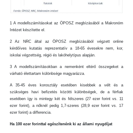
1 A modellszámításokat az ÖPOSZ megbízásából a Makronóm
Intézet készítette el.
2 Az NRC által az ÖPOSZ megbízásából végzett online
kérdőíves kutatás reprezentatív a 18-65 évesekre nem, kor,
iskolai végzettség, régió és lakóhelytípus alapján.
3 A modellszámításokban a nemenként eltérő összegeket a
várható élettartam különbsége magyarázza.
A 35-45 éves korosztály esetében kisebbek a vélt és a
szükséges havi befizetés közötti különbségek, de a férfiak
esetében így is mintegy két és félszeres (27 ezer forint vs. 11
ezer forint), a nőknél pedig 1,7-szeres (28,9 ezer forint vs. 17
ezer forint) a differencia.
Ha 100 ezer forinttal egészítenénk ki az állami nyugdíjat