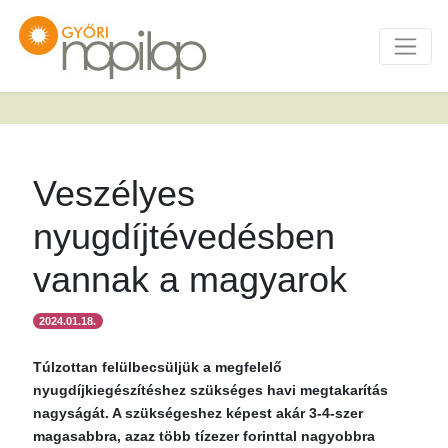
Veszélyes
nyugdíjtévedésben
vannak a magyarok
2024.01.18.
Túlzottan felülbecsüljük a megfelelő
nyugdíjkiegészítéshez szükséges havi megtakarítás
nagyságát. A szükségeshez képest akár 3-4-szer
magasabbra, azaz több tízezer forinttal nagyobbra