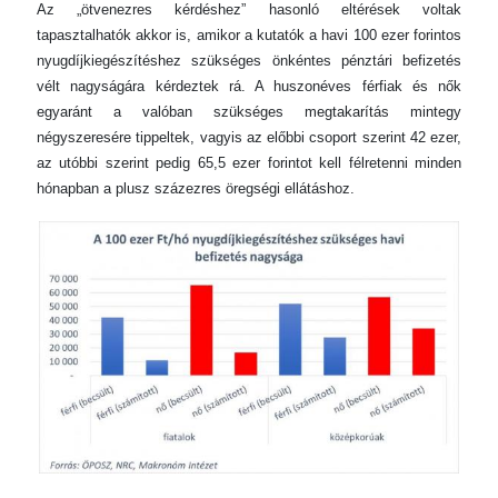
Az „ötvenezres kérdéshez” hasonló eltérések voltak
tapasztalhatók akkor is, amikor a kutatók a havi 100 ezer forintos
nyugdíjkiegészítéshez szükséges önkéntes pénztári befizetés
vélt nagyságára kérdeztek rá. A huszonéves férfiak és nők
egyaránt a valóban szükséges megtakarítás mintegy
négyszeresére tippeltek, vagyis az előbbi csoport szerint 42 ezer,
az utóbbi szerint pedig 65,5 ezer forintot kell félretenni minden
hónapban a plusz százezres öregségi ellátáshoz.