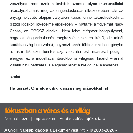
veszélyes, mert ezek a tévhitek számos olyan munkavállalót
akadályozhatnak meg az öngondoskodás elkezdésében, aki az
anyagi helyzete alapján valójában képes lenne takarékoskodni a
biztos időskori jövedelme érdekében” – hívta fel a figyelmet Nagy
Csaba, az ÖPOSZ elnöke. „Nem lehet elégszer hangsúlyozni,
hogy az öngondoskodás megkezdése sosem késő, de minél
korábban vág bele valaki, egyrészt annál többször veheti igénybe
az akár 150 ezer forintos szja-visszatérítést, másrészt pedig –
ahogyan ez a modellszámításokból is világosan kiderül – annál
kisebb havi befizetés is elegendő lehet a nyugdíjcél eléréséhez.”
szalai
Ha teszett Önnek a cikk, ossza meg másokkal is!
Normál nézet
|
Impresszum
|
Adatkezelési tájékoztató
A Gyõri Napilap kiadója a Lexum-Invest Kft. - © 2003-2026 -