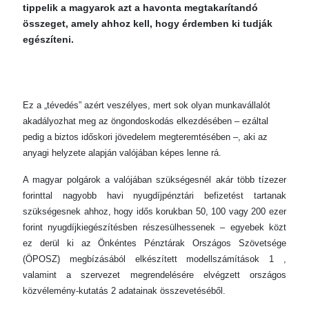
tippelik a magyarok azt a havonta megtakarítandó
összeget, amely ahhoz kell, hogy érdemben ki tudják
egészíteni.
Ez a „tévedés” azért veszélyes, mert sok olyan munkavállalót
akadályozhat meg az öngondoskodás elkezdésében – ezáltal
pedig a biztos időskori jövedelem megteremtésében –, aki az
anyagi helyzete alapján valójában képes lenne rá.
A magyar polgárok a valójában szükségesnél akár több tízezer
forinttal nagyobb havi nyugdíjpénztári befizetést tartanak
szükségesnek ahhoz, hogy idős korukban 50, 100 vagy 200 ezer
forint nyugdíjkiegészítésben részesülhessenek – egyebek közt
ez derül ki az Önkéntes Pénztárak Országos Szövetsége
(ÖPOSZ) megbízásából elkészített modellszámítások 1 ,
valamint a szervezet megrendelésére elvégzett országos
közvélemény-kutatás 2 adatainak összevetéséből.