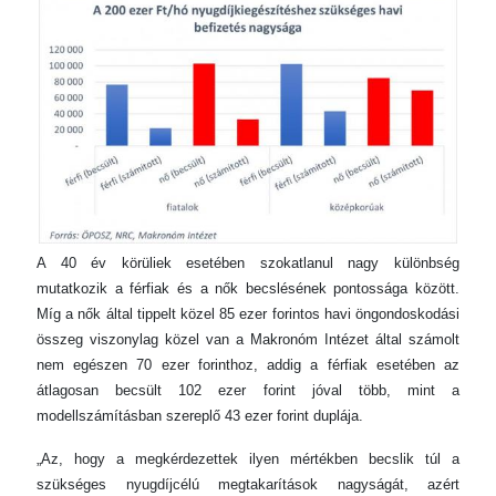
A 40 év körüliek esetében szokatlanul nagy különbség
mutatkozik a férfiak és a nők becslésének pontossága között.
Míg a nők által tippelt közel 85 ezer forintos havi öngondoskodási
összeg viszonylag közel van a Makronóm Intézet által számolt
nem egészen 70 ezer forinthoz, addig a férfiak esetében az
átlagosan becsült 102 ezer forint jóval több, mint a
modellszámításban szereplő 43 ezer forint duplája.
„Az, hogy a megkérdezettek ilyen mértékben becslik túl a
szükséges nyugdíjcélú megtakarítások nagyságát, azért