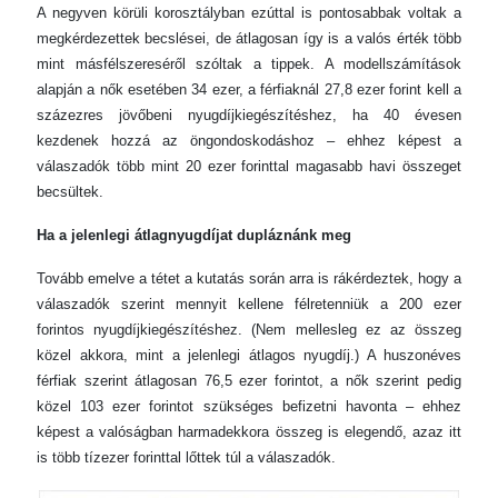
A negyven körüli korosztályban ezúttal is pontosabbak voltak a
megkérdezettek becslései, de átlagosan így is a valós érték több
mint másfélszereséről szóltak a tippek. A modellszámítások
alapján a nők esetében 34 ezer, a férfiaknál 27,8 ezer forint kell a
százezres jövőbeni nyugdíjkiegészítéshez, ha 40 évesen
kezdenek hozzá az öngondoskodáshoz – ehhez képest a
válaszadók több mint 20 ezer forinttal magasabb havi összeget
becsültek.
Ha a jelenlegi átlagnyugdíjat dupláznánk meg
Tovább emelve a tétet a kutatás során arra is rákérdeztek, hogy a
válaszadók szerint mennyit kellene félretenniük a 200 ezer
forintos nyugdíjkiegészítéshez. (Nem mellesleg ez az összeg
közel akkora, mint a jelenlegi átlagos nyugdíj.) A huszonéves
férfiak szerint átlagosan 76,5 ezer forintot, a nők szerint pedig
közel 103 ezer forintot szükséges befizetni havonta – ehhez
képest a valóságban harmadekkora összeg is elegendő, azaz itt
is több tízezer forinttal lőttek túl a válaszadók.