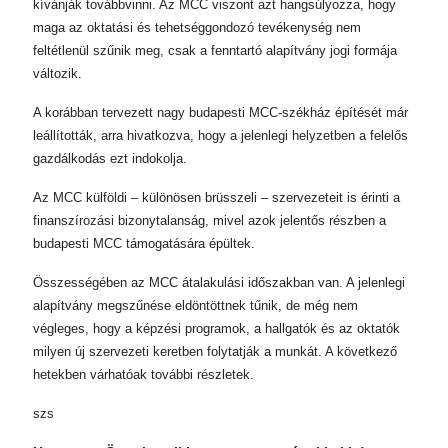
kívánják továbbvinni. Az MCC viszont azt hangsúlyozza, hogy
maga az oktatási és tehetséggondozó tevékenység nem
feltétlenül szűnik meg, csak a fenntartó alapítvány jogi formája
változik.
A korábban tervezett nagy budapesti MCC-székház építését már
leállították, arra hivatkozva, hogy a jelenlegi helyzetben a felelős
gazdálkodás ezt indokolja.
Az MCC külföldi – különösen brüsszeli – szervezeteit is érinti a
finanszírozási bizonytalanság, mivel azok jelentős részben a
budapesti MCC támogatására épültek.
Összességében az MCC átalakulási időszakban van. A jelenlegi
alapítvány megszűnése eldöntöttnek tűnik, de még nem
végleges, hogy a képzési programok, a hallgatók és az oktatók
milyen új szervezeti keretben folytatják a munkát. A következő
hetekben várhatóak további részletek.
szs