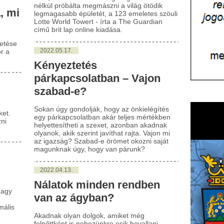
zabad-e?
an úgy gondolják, hogy az önkielégítés
 párkapcsolatban akár teljes mértékben
yettesítheti a szexet, azonban akadnak
anok, akik szerint javíthat rajta. Vajon mi
igazság? Szabad-e örömet okozni saját
unknak úgy, hogy van párunk?
022.04.13.
álatok minden rendben
an az ágyban?
dnak olyan dolgok, amiket még
nőttként is nehezünkre esik bevallani,
zélni róla pedig egyszerűen képtelenség,
ott tudjuk, hogy a hallgatás és a
munikáció teljes hiánya nem old meg
mit.
022.03.17.
a legszebb nő a világon
engyel Karolina Biewleska lett a 70. Miss
ld. A döntőt Puerto Ricóban rendezték
, a versenyt világszerte közvetítették, de
ine is lehetett követni az eseményeket.
022.02.16.