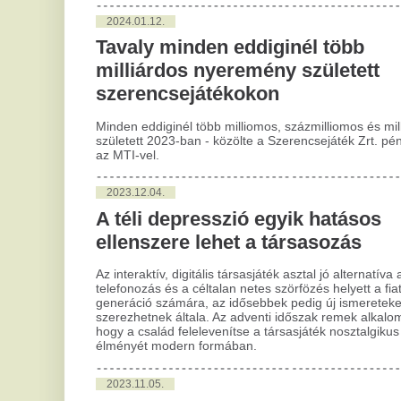
ellenszere lehet a társasozás
Tö
Az interaktív, digitális társasjáték asztal jó alternatíva a
kö
telefonozás és a céltalan netes szörfözés helyett a fiatal
generáció számára, az idősebbek pedig új ismereteket
A m
szerezhetnek általa. Az adventi időszak remek alkalom arra,
szo
hogy a család felelevenítse a társasjáték nosztalgikus
pén
élményét modern formában.
2
2023.11.05.
A 
Ismét a NAV-val kell hadakoznia
ke
Dzsudzsák Balázsnak
do
Bő másfél év után ismét kellemetlen helyzetbe került a
Debrecen középpályása - csak épp nem a pályán, hanem az
Buj
üzleti életben.
Klu
őrü
dol
min