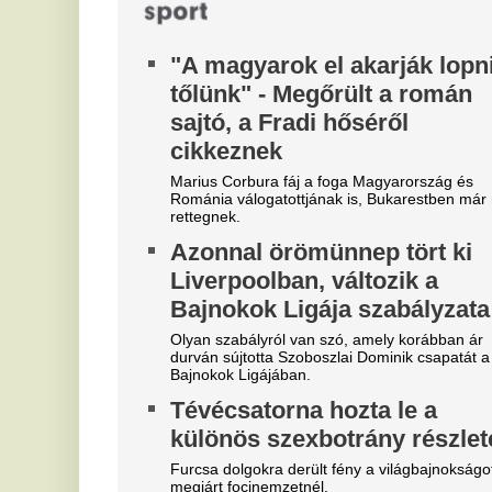
"A magyarok el akarják lopni
F
tőlünk" - Megőrült a román
d
sajtó, a Fradi hőséről
f
cikkeznek
h
Marius Corbura fáj a foga Magyarország és
Id
Románia válogatottjának is, Bukarestben már most
vá
rettegnek.