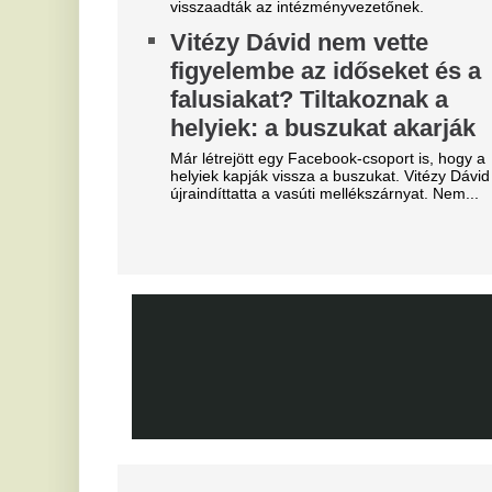
sajtó, a Fradi hőséről
m
cikkeznek
Az
je
Marius Corbura fáj a foga Magyarország és
Románia válogatottjának is, Bukarestben már most
Ó
rettegnek.
s
Azonnal örömünnep tört ki
R
Liverpoolban, változik a
A 
Bajnokok Ligája szabályzata
sp
Olyan szabályról van szó, amely korábban ár
Ó
durván sújtotta Szoboszlai Dominik csapatát a
u
Bajnokok Ligájában.
é
Tévécsatorna hozta le a
s
különös szexbotrány részleteit
Jo
Furcsa dolgokra derült fény a világbajnokságot
ra
megjárt focinemzetnél.
A
Mesterit húzott a Liverpool, az
t
éjszaka leigazolták az FC
Barcelona világsztárját
Vé
Ennek semmi előjele nem volt.