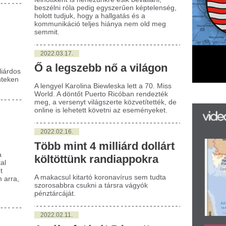
bb mint 4 milliárd dollárt
ltöttünk randiappokra
akacsul kitartó koronavírus sem tudta
rosabbra csukni a társra vágyók
ztárcáját.
022.02.11.
pályafutását Pécsett
zdő pokeres közel 2 Millió
lláros leosztást nyert
tás László már a pécsi Fordan Póker
bban is nagyokat nyert és kergette
letbe az ellenfeleit. Most már millió
lárokban játszik és sok pénzt nyert a világ
den táján és online is.