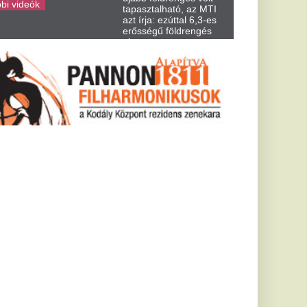
odta
es és gazos
ett az igazi
ri
ogy Halmaiék kezében
 a rendszerváltás óta
...
 elő a
ny vízállás
ny maradványait
tók
ártnál sokkal