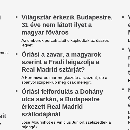
ordulat az előrejelzésben,
Víz nélkül maradt
rámai a helyzet zivatar-
Horvát-országban
ronton - Alig lesz eső a
turista, egy 14 év
idegfront nyomában?
a Dolomitokban z
szakadékba
őjárás-előrejelzésünkben eláruljuk, hogy melyik
rmegyékben várható csapadék.
Két tragédia sújtotta a cseh 