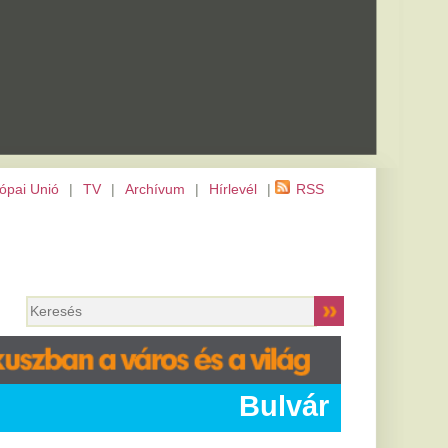
m
|
Hírlevél
|
RSS
Bulvár