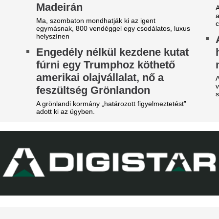
agyar főváros
Manchester Unite
 emberek percek alatt elkapkodták az összes
Egy ideje igyekeznek tőle me
gyet.
Veszélybe került 
riási a zavar, a magyarok
magyarországi E
zerint a Fradi leigazolja a
megrendezése a M
eal Madrid sztárját?
téri tűz miatt
Ferencváros már megkezdte a szezont, de a
Pósfai Gábor is megszólalt.
anyol szuperklub még csak melegít.
Fradi-Real: Világs
riási felfordulás a Dohány
el Budapestet - it
tca sarkán, a Budapestre
első képek, videó
rkezett Real Madrid
zállodájánál
Megérkezett Budapestre a Re
Ferencváros elleni mérkőzés 
sé Mourinhót és Vinícius Júniort szétszedték a
New York Palace Budapest Ho
jongók.
Véget ért az Orbá
z egyik népszerű sportág
Megszületett a dö
eljesen eltűnik a közmédiáról
magyar válogatot
get ért egy korszak.
jövőjéről
A nyári átigazolási pletykák 
sportigazgatója egyértelművé 
továbbra is Willi Orbánnal te
szezont.