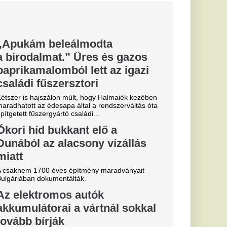
, hogy a villanyautók
tkábban szorulnak
.
 a Duna,
i híd
lbukkantak
rendkívül alacsony
lszínre kerültek a 4.
 Erik ten Hag
 igazolását a