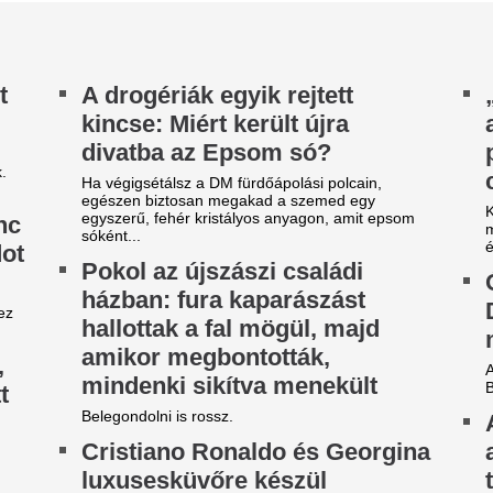
adeirán
A friss elemzések rámutatnak
akkumulátorai lényegesen ri
, szombaton mondhatják ki az igent
cserére, mint azt sokan hiszik
ymásnak, 800 vendéggel egy csodálatos, luxus
lyszínen
Annyira alacsony
ngedély nélkül kezdene kutat
hogy már egy ókor
úrni egy Trumphoz köthető
maradványai is fe
merikai olajvállalat, nő a
Az európai aszály és a Duna 
vízállása miatt Bulgáriában fe
eszültség Grönlandon
századi Constantinus-híd...
grönlandi kormány „határozott figyelmeztetést”
ott ki az ügyben.
ilágsztár érkezik Budapestre,
Végre elpasszolja
1 éve nem látott ilyet a
egyik legrosszabb