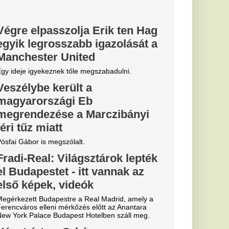
 és meghalt
 egy cseh
es cseh lány
uhant
nemzetet az elmúlt