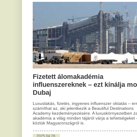
se
sz
A r
itt
néh
sze
meg
me
Fizetett álomakadémia
influenszereknek – ezt kínálja most
2
Dubaj
Őr
a
Luxuslakás, fizetés, ingyenes influenszer oktatás – erre
számíthat az, aki jelentkezik a Beautiful Destinations
m
Academy kezdeményezésére. A luxuskörnyezetben zajló
akadémia a világ minden tájáról várja a tehetségeket –
l
köztük Magyarországról is.
A d
fér
2025.04.26.
nél
Nemzeti gyásznap: mi lesz nyitva, mi
leg
Lot
lesz zárva?
cím
Már sokan tudják, hogy szombaton, Ferenc Pápa temetése
2
miatt nemzeti gyásznap lesz Magyarországon. Ilyenkor a
kormány korlátozásokat is bevezethet.
K
p
2025.01.03.