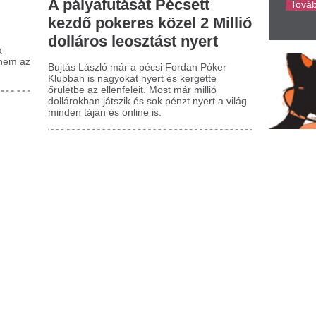
 drogériák egyik rejtett
„Apukám beleálm
incse: Miért került újra
a birodalmat.” Ür
ivatba az Epsom só?
paprikamalomból l
családi fűszerszto
 végigsétálsz a DM fürdőápolási polcain,
észen biztosan megakad a szemed egy
Kétszer is hajszálon múlt, h
yszerű, fehér kristályos anyagon, amit epsom
maradhatott az édesapa által
ként...
építgetett fűszergyártó családi
okol az újszászi családi
Ókori híd bukkant
ázban: fura kaparászást
Dunából az alacso
allottak a fal mögül, majd
miatt
mikor megbontották,
A csaknem 1700 éves építmé
indenki sikítva menekült
Bulgáriában dokumentálták.
legondolni is rossz.
Az elektromos au
ristiano Ronaldo és Georgina
akkumulátorai a v
uxusesküvőre készül
tovább bírják