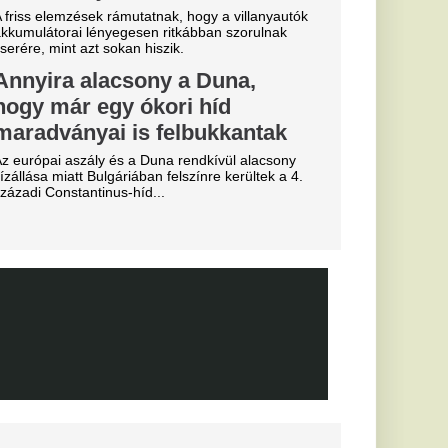
d
gszabadulni.
a
b
arczibányi
ztárok lepték
t vannak az
k
al Madrid, amely a
előtt az Anantara
telben száll meg.
n-saga:
ntés a
t védő
után az RB Leipzig
tette: a klub
rvezi a következő