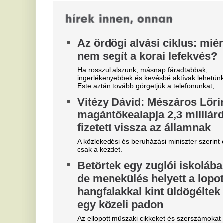
visszaadták az intézményvezetőnek.
M
Vitézy Dávid nem vette
Ma
eg
figyelembe az időseket és a
he
falusiakat? Tiltakoznak a
E
helyiek: a buszukat akarják
f
Már létrejött egy Facebook-csoport is, hogy a
a
helyiek kapják vissza a buszukat. Vitézy Dávid
újraindíttatta a vasúti mellékszárnyat. Nem...
f
A 
ad
"A magyarok el akarják lopni
V
tőlünk" - Megőrült a román
3