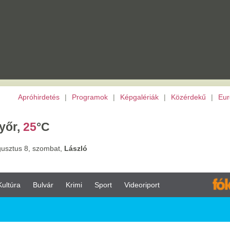
etés
|
Programok
|
Képgalériák
|
Közérdekű
|
Európai Unió
|
TV
|
Archívu
C
ombat,
László
vár
Krimi
Sport
Videoriport
023.08.10.
képesztően jófej volt
jka: több millió forinttal