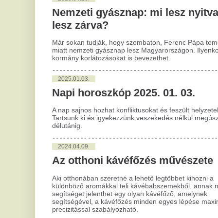
s
Napi horoszkóp 2025. 01. 03.
Sok
A nap sajnos hozhat konfliktusokat és feszült helyzeteket.
egy
Tartsunk ki és igyekezzünk veszekedés nélkül megúszni
hel
délutánig.
oly
az 
mag
2024.04.09.
Az otthoni kávéfőzés művészete
2
N
Aki otthonában szeretné a lehető legtöbbet kihozni a
különböző aromákkal teli kávébabszemekből, annak nagy
v
segítséget jelenthet egy olyan kávéfőző, amelynek
segítségével, a kávéfőzés minden egyes lépése maximális
precizitással szabályozható.
Aka
fel
bes
2024.01.12.
hol
kom
Tavaly minden eddiginél több
sem
milliárdos nyeremény született
szerencsejátékokon
2
Ő 
Minden eddiginél több milliomos, százmilliomos és milliárdos
született 2023-ban - közölte a Szerencsejáték Zrt. pénteken
A l
az MTI-vel.
Wor
meg
2023.12.04.
onl
A téli depresszió egyik hatásos
2