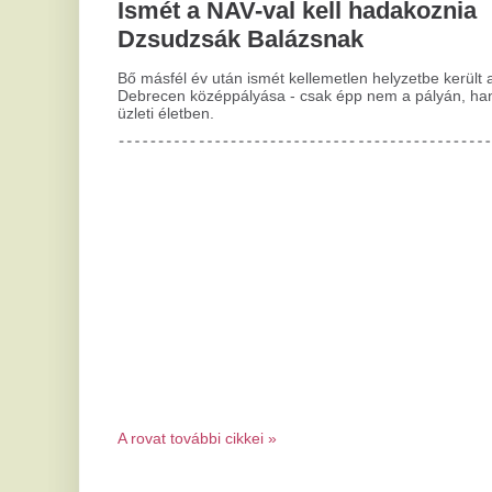
A rovat további cikkei »
Az ördögi alvási ciklus: miért
A
nem segít a korai lefekvés?
k
d
Ha rosszul alszunk, másnap fáradtabbak,
ingerlékenyebbek és kevésbé aktívak lehetünk.
Ha
Este aztán tovább görgetjük a telefonunkat,...
eg
eg
Vitézy Dávid: Mészáros Lőrinc
só
magántőkealapja 2,3 milliárdot
P
fizetett vissza az államnak
h
A közlekedési és beruházási miniszter szerint ez
h
csak a kezdet.
a
Betörtek egy zuglói iskolába,
m
de menekülés helyett a lopott
Be
hangfalakkal kint üldögéltek
egy közeli padon
C
l
Az ellopott műszaki cikkeket és szerszámokat