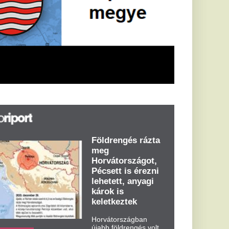
Földrengés rázta
meg
Horvátországot,
Pécsett is érezni
lehetett, anyagi
károk is
keletkeztek
Horvátországban
újabb földrengés volt
tapasztalható, az MTI
azt írja: ezúttal 6,3-es
erősségű földrengés
rázta meg
Horvátországot
kedden kora...