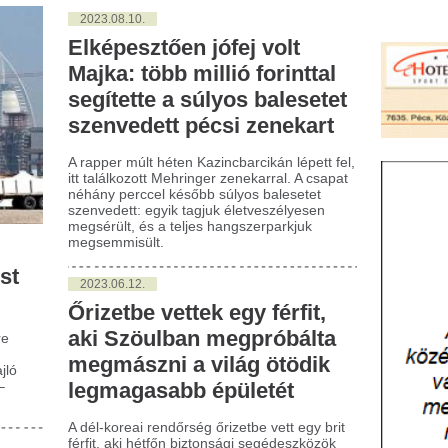
gítette a súlyos balesetet
envedett pécsi zenekart
apper múlt héten Kazincbarcikán lépett fel,
 találkozott Mehringer zenekarral. A csapat
ány perccel később súlyos balesetet
nvedett: egyik tagjuk életveszélyesen
sérült, és a teljes hangszerparkjuk
gsemmisült.
023.06.12.
izetbe vettek egy férfit,
ki Szöulban megpróbálta
egmászni a világ ötödik
egmagasabb épületét
él-koreai rendőrség őrizetbe vett egy brit
fit, aki hétfőn biztonsági segédeszközök
kül próbálta megmászni a világ ötödik
magasabb épületét, a 123 emeletes szöuli
te World Towert - írta a The Guardian
ű brit lap online kiadása.
022.05.17.
ényeztetés
árkapcsolatban – Vajon