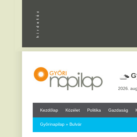
Apróhird
Győr,
25
°
2026. augusztus 8, sz
Kezdőlap
Közélet
Politika
Gazdaság
Kultúra
Bul
Gyõrinapilap
» Bulvár
2
El
Ma