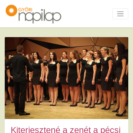
Kiterjesztené a zenét a pécsi