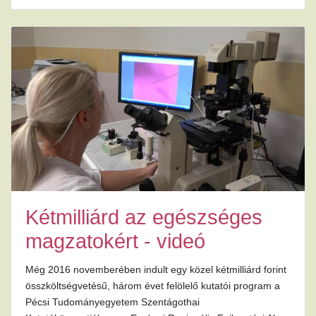
Kétmilliárd az egészséges
magzatokért - videó
Még 2016 novemberében indult egy közel kétmilliárd forint
összköltségvetésű, három évet felölelő kutatói program a
Pécsi Tudományegyetem Szentágothai