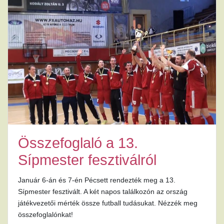
Összefoglaló a 13.
Sípmester fesztiválról
Január 6-án és 7-én Pécsett rendezték meg a 13.
Sípmester fesztivált. A két napos találkozón az ország
játékvezetői mérték össze futball tudásukat. Nézzék meg
összefoglalónkat!