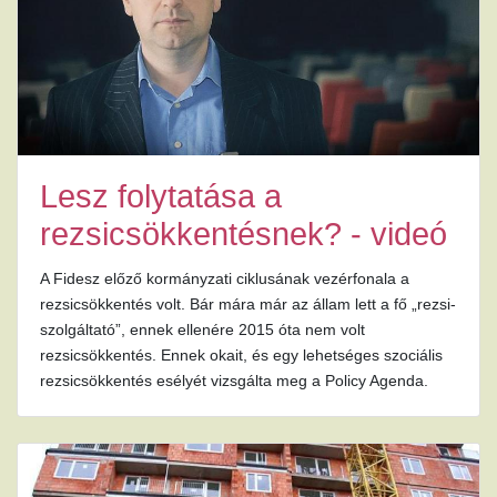
Lesz folytatása a
rezsicsökkentésnek? - videó
A Fidesz előző kormányzati ciklusának vezérfonala a
rezsicsökkentés volt. Bár mára már az állam lett a fő „rezsi-
szolgáltató”, ennek ellenére 2015 óta nem volt
rezsicsökkentés. Ennek okait, és egy lehetséges szociális
rezsicsökkentés esélyét vizsgálta meg a Policy Agenda.