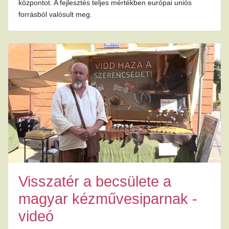
központot. A fejlesztés teljes mértékben európai uniós
forrásból valósult meg.
Visszatér a becsülete a
magyar kézművesiparnak -
videó