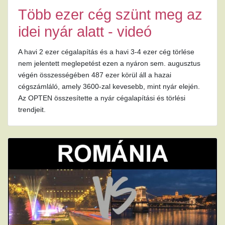
Több ezer cég szünt meg az
idei nyár alatt - videó
A havi 2 ezer cégalapítás és a havi 3-4 ezer cég törlése
nem jelentett meglepetést ezen a nyáron sem. augusztus
végén összességében 487 ezer körül áll a hazai
cégszámláló, amely 3600-zal kevesebb, mint nyár elején.
Az OPTEN összesítette a nyár cégalapítási és törlési
trendjeit.