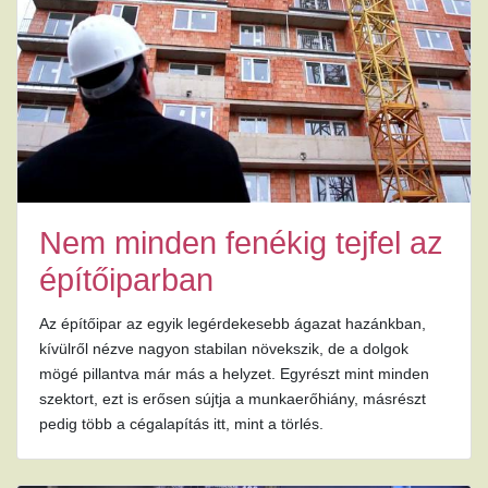
Nem minden fenékig tejfel az
építőiparban
Az építőipar az egyik legérdekesebb ágazat hazánkban,
kívülről nézve nagyon stabilan növekszik, de a dolgok
mögé pillantva már más a helyzet. Egyrészt mint minden
szektort, ezt is erősen sújtja a munkaerőhiány, másrészt
pedig több a cégalapítás itt, mint a törlés.