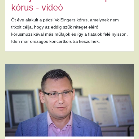
kórus - videó
Öt éve alakult a pécsi VoiSingers kórus, amelynek nem
titkolt célja, hogy az eddig szűk réteget elérő
kórusmuzsikával más műfajok és így a fiatalok felé nyisson.
Idén már országos koncertkörútra készülnek.