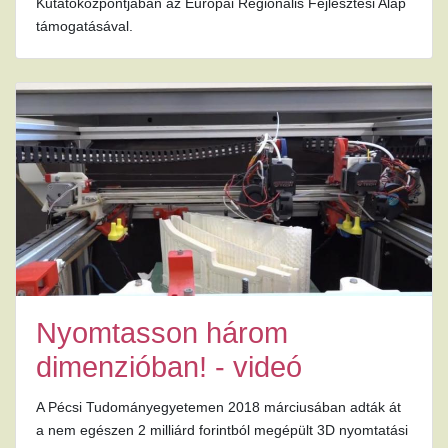
Kutatóközpontjában az Európai Regionális Fejlesztési Alap
támogatásával.
Nyomtasson három
dimenzióban! - videó
A Pécsi Tudományegyetemen 2018 márciusában adták át
a nem egészen 2 milliárd forintból megépült 3D nyomtatási