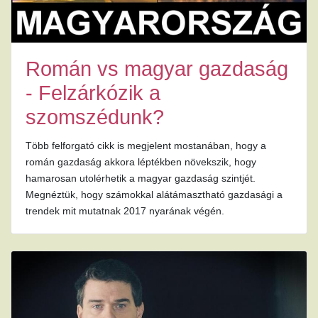
Román vs magyar gazdaság
- Felzárkózik a
szomszédunk?
Több felforgató cikk is megjelent mostanában, hogy a
román gazdaság akkora léptékben növekszik, hogy
hamarosan utolérhetik a magyar gazdaság szintjét.
Megnéztük, hogy számokkal alátámasztható gazdasági a
trendek mit mutatnak 2017 nyarának végén.